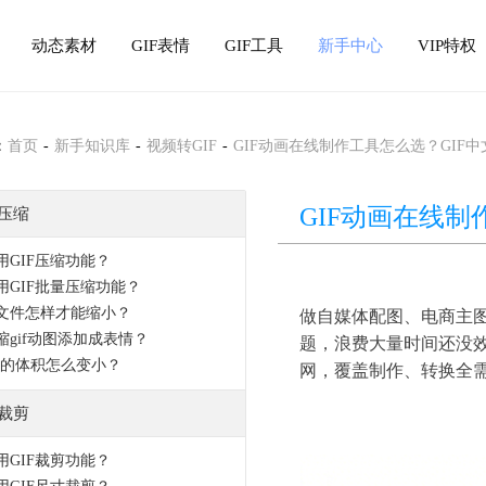
动态素材
GIF表情
GIF工具
新手中心
VIP特权
：
首页
-
新手知识库
-
视频转GIF
-
GIF动画在线制作工具怎么选？GIF
GIF动画在线
F压缩
用GIF压缩功能？
用GIF批量压缩功能？
文件怎样才能缩小？
做自媒体配图、电商主图
缩gif动图添加成表情？
题，浪费大量时间还没
动图的体积怎么变小？
网，覆盖制作、转换全
F裁剪
用GIF裁剪功能？