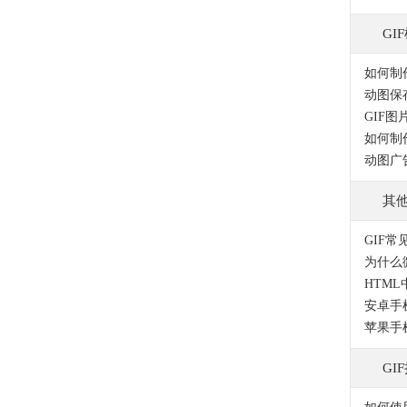
GI
如何制
如何制
动图广
其
GIF常
为什么
HTM
安卓手
苹果手
GI