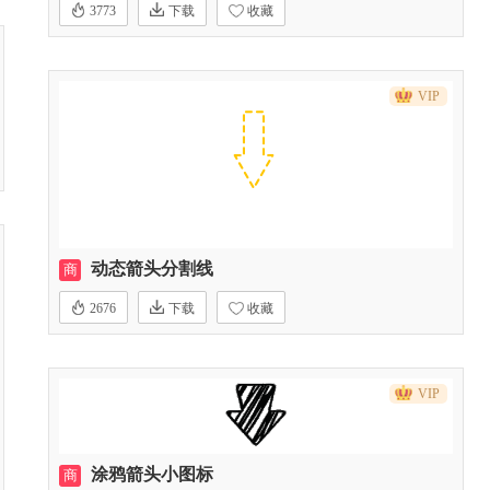
3773
下载
收藏
VIP
动态箭头分割线
商
2676
下载
收藏
VIP
涂鸦箭头小图标
商