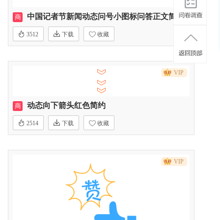
中国记者节新闻动态问号小图标问答正文简约
商
3512
下载
收藏
VIP
动态向下箭头红色简约
商
2514
下载
收藏
VIP