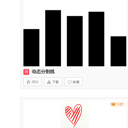
动态分割线
商
2952
下载
收藏
VIP