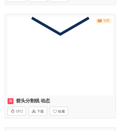
VIP
箭头分割线 动态
商
1972
下载
收藏