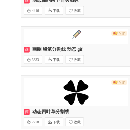
动态简约向下箭头图标
商
4416
下载
收藏
VIP
画圈 铅笔分割线 动态 gif
商
3333
下载
收藏
VIP
动态四叶草分割线
商
2758
下载
收藏