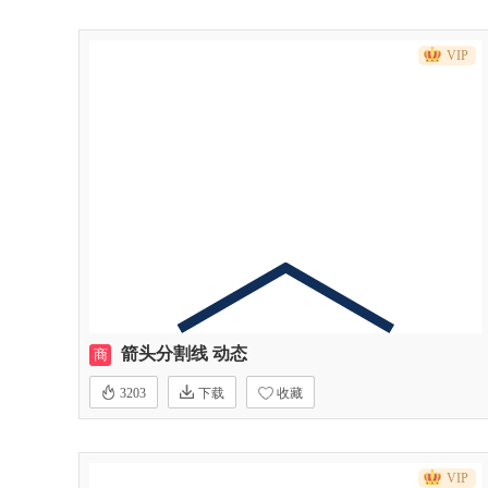
VIP
箭头分割线 动态
商
3203
下载
收藏
VIP