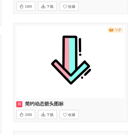
1809
下载
收藏
VIP
简约动态箭头图标
商
2688
下载
收藏