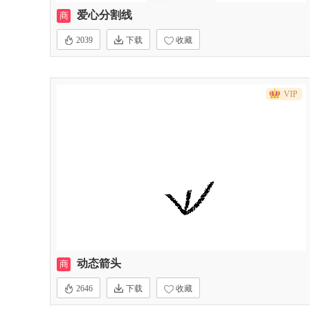
爱心分割线
商
2039
下载
收藏
VIP
动态箭头
商
2646
下载
收藏