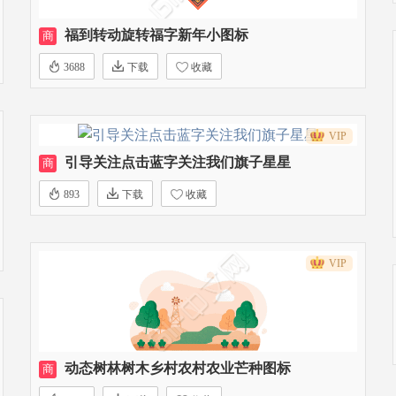
福到转动旋转福字新年小图标
商
3688
下载
收藏
VIP
引导关注点击蓝字关注我们旗子星星
商
893
下载
收藏
VIP
动态树林树木乡村农村农业芒种图标
商