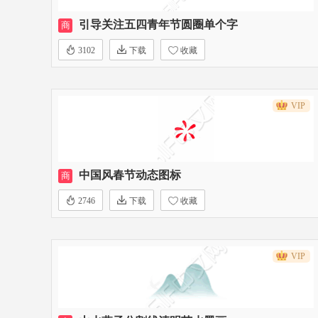
引导关注五四青年节圆圈单个字
商
3102
下载
收藏
VIP
中国风春节动态图标
商
2746
下载
收藏
VIP