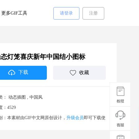
更多GIF工具
请登录
注册
动态灯笼喜庆新年中国结小图标
下载
收藏
类：
动态插图
,
中国风
度：4529
创：本素材由GIF中文网原创设计，
升级会员
即可下载使
。