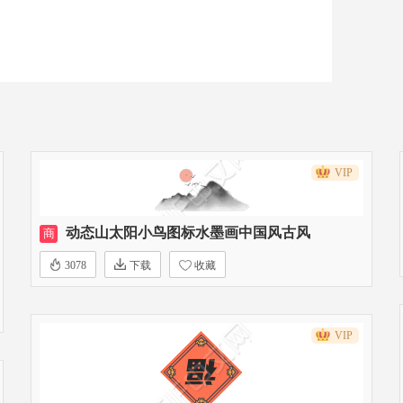
VIP
动态山太阳小鸟图标水墨画中国风古风
商
3078
下载
收藏
VIP