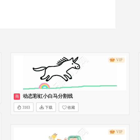
VIP
动态彩虹小白马分割线
商
3103
下载
收藏
VIP