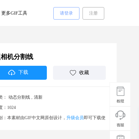
更多GIF工具
请登录
注册
照相机分割线
下载
收藏
类：
动态分割线
,
清新
度：1024
创：本素材由GIF中文网原创设计，
升级会员
即可下载使
。