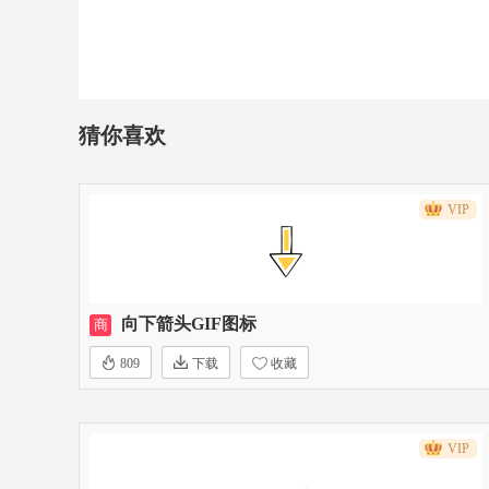
猜你喜欢
VIP
向下箭头GIF图标
商
809
下载
收藏
VIP