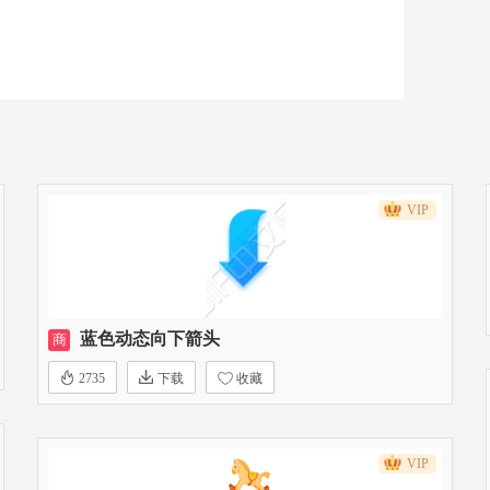
VIP
蓝色动态向下箭头
商
2735
下载
收藏
VIP