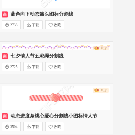
蓝色向下动态箭头图标分割线
商
2733
下载
收藏
VIP
七夕情人节五彩绳分割线
商
2725
下载
收藏
VIP
动态进度条桃心爱心分割线小图标情人节
商
3504
下载
收藏