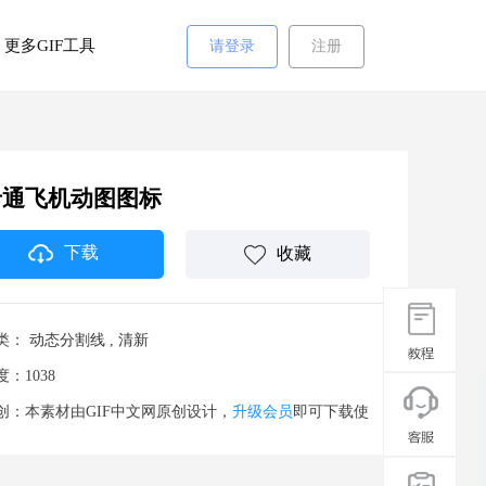
更多GIF工具
请登录
注册
卡通飞机动图图标
下载
收藏
类：
动态分割线
,
清新
度：1038
创：本素材由GIF中文网原创设计，
升级会员
即可下载使
。