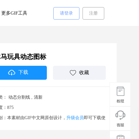
更多GIF工具
请登录
注册
木马玩具动态图标
下载
收藏
类：
动态分割线
,
清新
度：875
创：本素材由GIF中文网原创设计，
升级会员
即可下载使
。