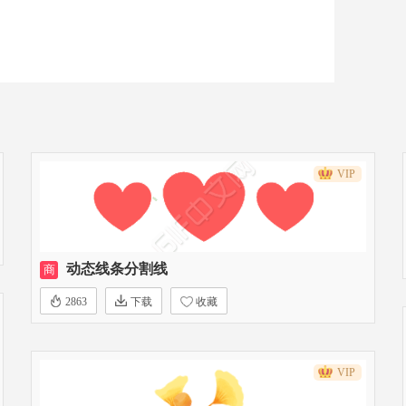
VIP
动态线条分割线
商
2863
下载
收藏
VIP