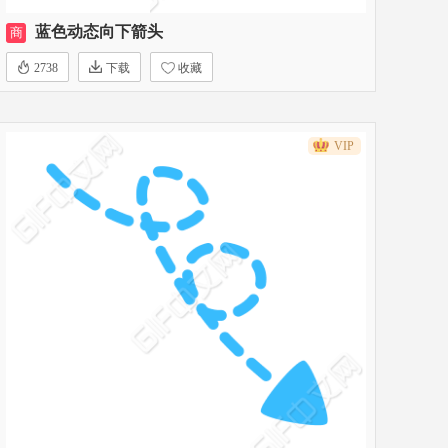
蓝色动态向下箭头
商
2738
下载
收藏
VIP