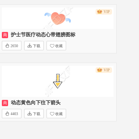
VIP
护士节医疗动态心带翅膀图标
商
2650
下载
收藏
VIP
动态黄色向下往下箭头
商
4403
下载
收藏