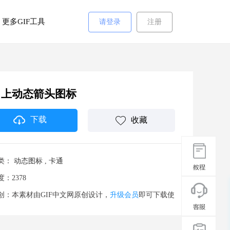
更多GIF工具
请登录
注册
向上动态箭头图标
下载
收藏
类：
动态图标
,
卡通
度：2378
创：本素材由GIF中文网原创设计，
升级会员
即可下载使
。