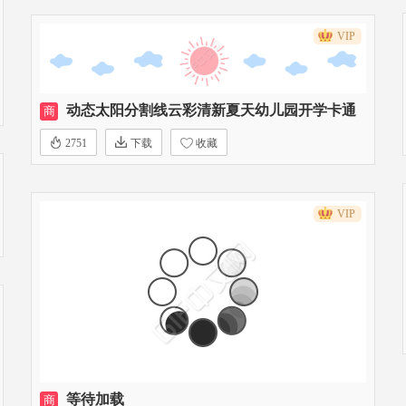
VIP
动态太阳分割线云彩清新夏天幼儿园开学卡通
商
2751
下载
收藏
VIP
等待加载
商