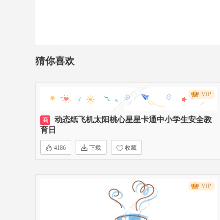
猜你喜欢
VIP
动态纸飞机太阳桃心星星卡通中小学生安全教
商
育日
4186
下载
收藏
VIP