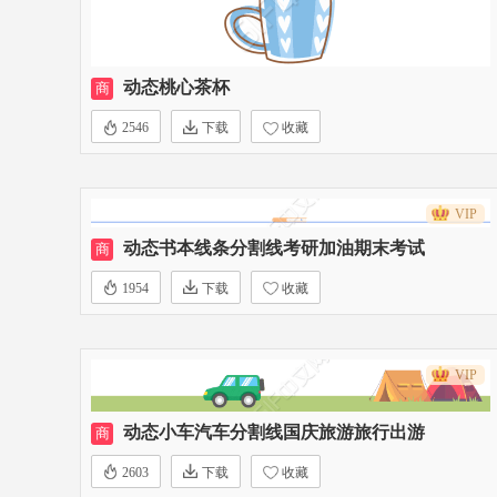
动态桃心茶杯
商
2546
下载
收藏
VIP
动态书本线条分割线考研加油期末考试
商
1954
下载
收藏
VIP
动态小车汽车分割线国庆旅游旅行出游
商
2603
下载
收藏