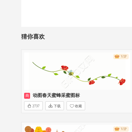
猜你喜欢
VIP
动图春天蜜蜂采蜜图标
商
2737
下载
收藏
VIP