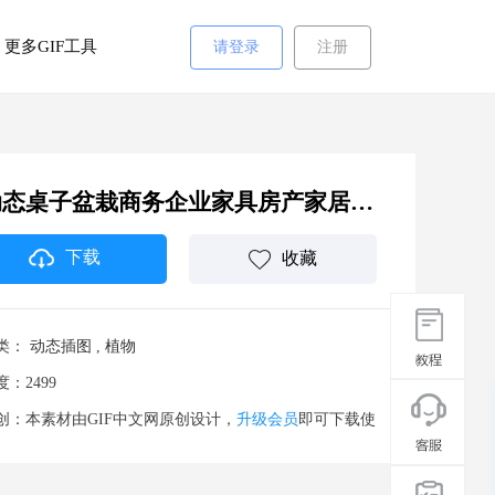
更多GIF工具
请登录
注册
动态桌子盆栽商务企业家具房产家居图标分割线
下载
收藏
类：
动态插图
,
植物
度：2499
创：本素材由GIF中文网原创设计，
升级会员
即可下载使
。