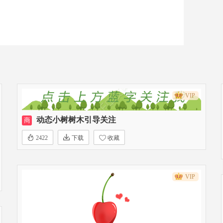
VIP
动态小树树木引导关注
商
2422
下载
收藏
VIP