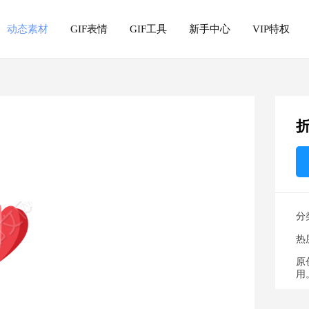
动态素材
GIF表情
GIF工具
新手中心
VIP特权
分
热
原
用