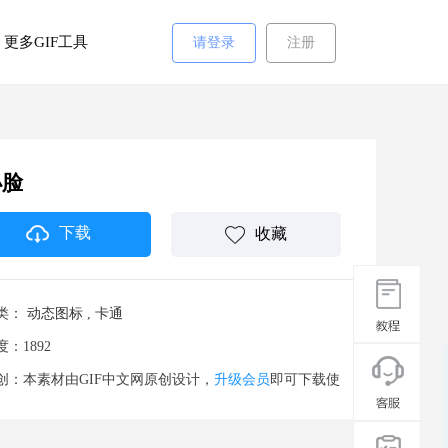
更多GIF工具
请登录
注册
小脸
下载
收藏
类：
动态图标
,
卡通
度：1892
创：本素材由GIF中文网原创设计，
升级会员
即可下载使
。