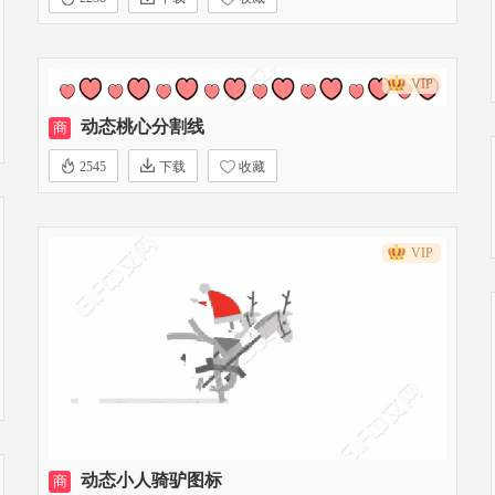
VIP
动态桃心分割线
商
2545
下载
收藏
VIP
动态小人骑驴图标
商