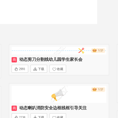
VIP
动态剪刀分割线幼儿园学生家长会
商
2991
下载
收藏
VIP
动态喇叭消防安全边框线框引导关注
商
2238
下载
收藏