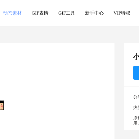
动态素材
GIF表情
GIF工具
新手中心
VIP特权
分
热
原
用