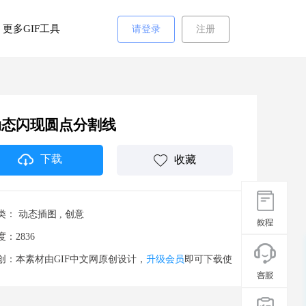
更多GIF工具
请登录
注册
动态闪现圆点分割线
下载
收藏
类：
动态插图
,
创意
度：2836
创：本素材由GIF中文网原创设计，
升级会员
即可下载使
。