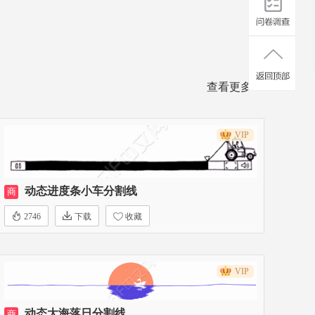
查看更多>>
VIP
动态进度条小车分割线
商
2746
下载
收藏
VIP
动态大海落日分割线
商