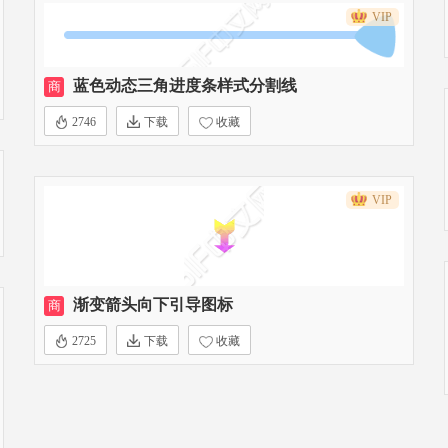
VIP
蓝色动态三角进度条样式分割线
商
2746
下载
收藏
VIP
渐变箭头向下引导图标
商
2725
下载
收藏