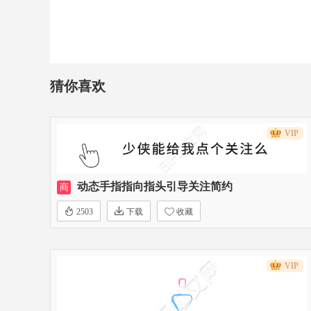
猜你喜欢
VIP
动态手指指向指头引导关注简约
商
2503
下载
收藏
VIP