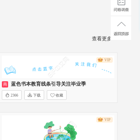
查看更多>>
VIP
蓝色书本教育线条引导关注毕业季
商
2366
下载
收藏
VIP