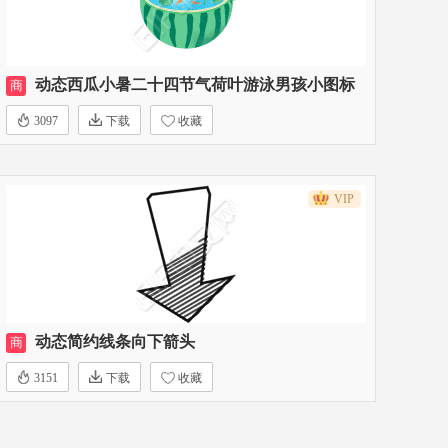
动态西瓜小暑二十四节气荷叶游泳男孩小图标
商
3097
下载
收藏
VIP
动态简约线条向下箭头
商
3151
下载
收藏