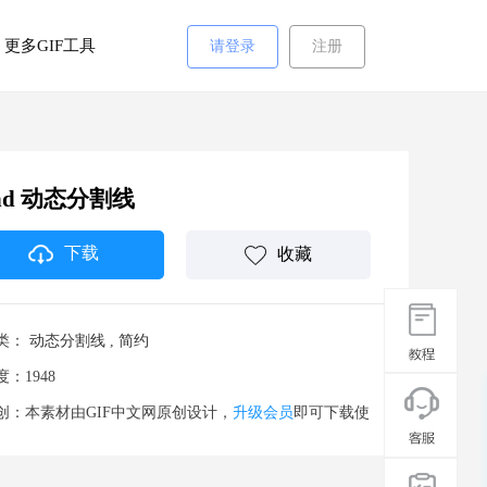
更多GIF工具
请登录
注册
nd 动态分割线
下载
收藏
类：
动态分割线
,
简约
度：1948
创：本素材由GIF中文网原创设计，
升级会员
即可下载使
。