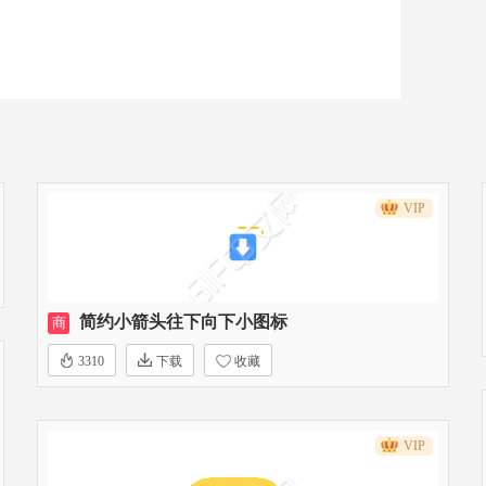
VIP
简约小箭头往下向下小图标
商
3310
下载
收藏
VIP