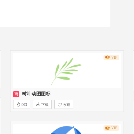
VIP
树叶动图图标
商
903
下载
收藏
VIP