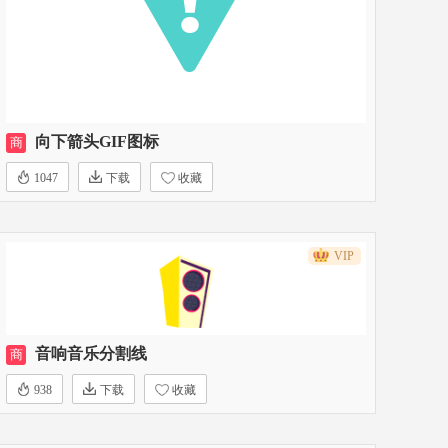
向下箭头GIF图标
商
1047
下载
收藏
VIP
音响音乐分割线
商
938
下载
收藏