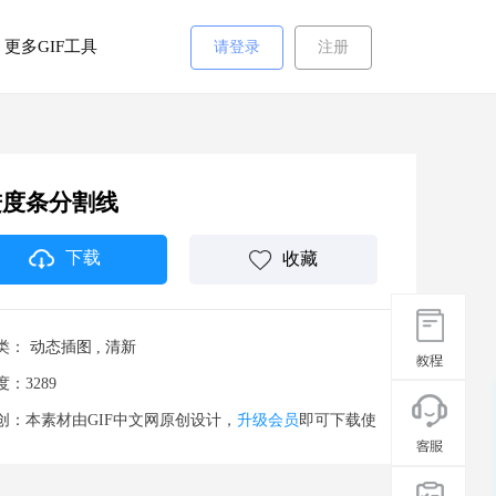
更多GIF工具
请登录
注册
进度条分割线
下载
收藏
类：
动态插图
,
清新
度：3289
创：本素材由GIF中文网原创设计，
升级会员
即可下载使
。