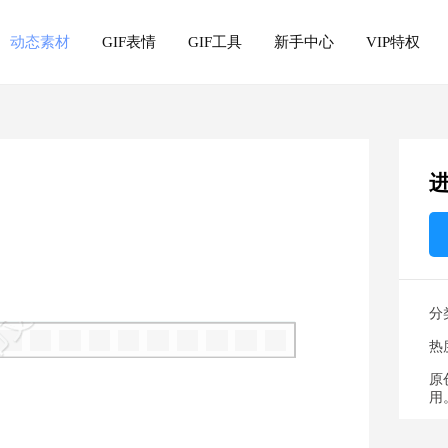
动态素材
GIF表情
GIF工具
新手中心
VIP特权
分
热
原
用