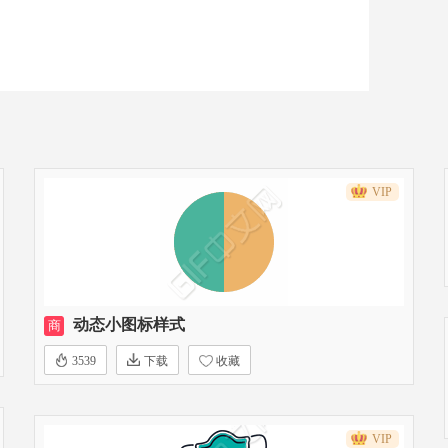
VIP
动态小图标样式
商
3539
下载
收藏
VIP