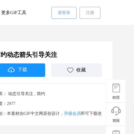
更多GIF工具
请登录
注册
简约动态箭头引导关注
下载
收藏
类：
动态引导关注
,
简约
度：2977
创：本素材由GIF中文网原创设计，
升级会员
即可下载使
。