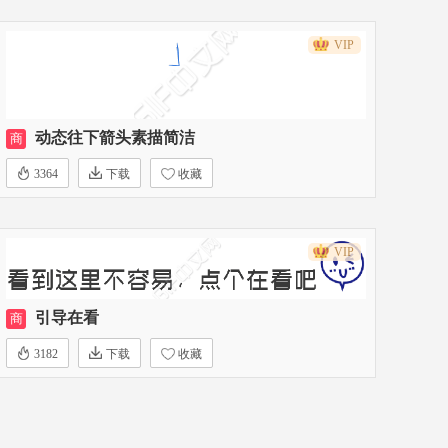
VIP
动态往下箭头素描简洁
商
3364
下载
收藏
VIP
引导在看
商
3182
下载
收藏