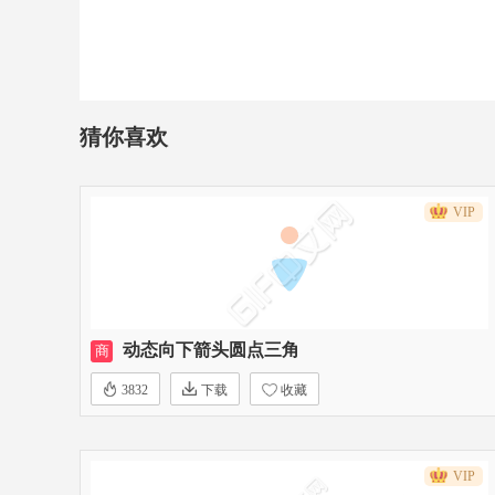
猜你喜欢
VIP
动态向下箭头圆点三角
商
3832
下载
收藏
VIP