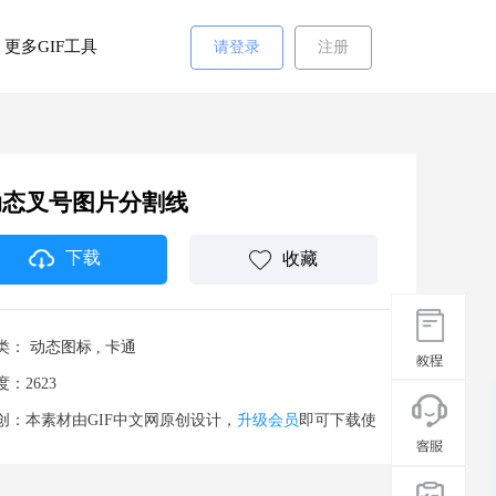
更多GIF工具
请登录
注册
动态叉号图片分割线
下载
收藏
类：
动态图标
,
卡通
度：2623
创：本素材由GIF中文网原创设计，
升级会员
即可下载使
。