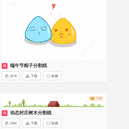
端午节粽子分割线
商
2658
下载
收藏
VIP
动态村庄树木分割线
商
2660
下载
收藏